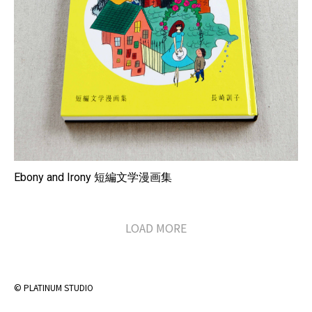
Ebony and Irony 短編文学漫画集
LOAD MORE
© PLATINUM STUDIO