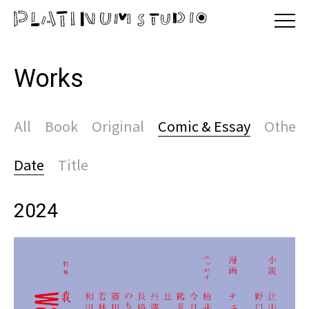
Works
All
Book
Original
Comic & Essay
Other
Date
Title
2024