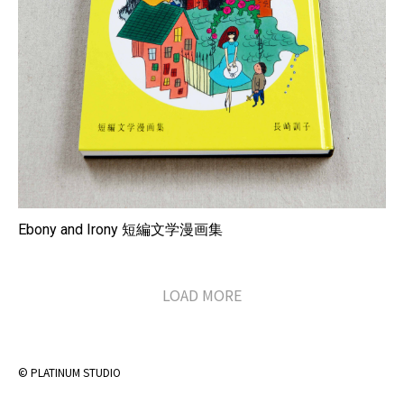
Ebony and Irony 短編文学漫画集
LOAD MORE
© PLATINUM STUDIO