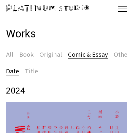
Works
All
Book
Original
Comic & Essay
Other
Date
Title
2024